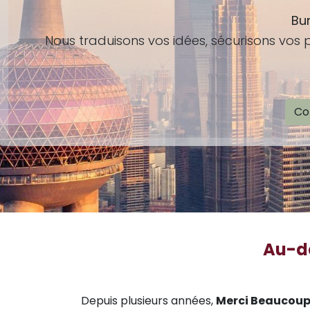
Bur
Nous traduisons vos idées, sécurisons vos 
Co
Au-de
Depuis plusieurs années,
Merci Beaucou